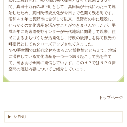
松代に移封され、松代藩の初代藩主となって以来２５０年
間、真田十万石の城下町として、真田氏が十代にわたって統
治したため、真田氏伝統文化が今日まで色濃く残る町です。
昭和４１年に長野市に合併して以来、長野市の中に埋没し、
せっかくの文化遺産を活かすことができませんでしたが、平
成５年に高速道長野インターが松代地籍に開通して以来、住
民によるまちづくりが活発化し、行政の後押しを得て観光の
町松代としてもクローズアップされてきました。
NPO夢空間では松代全体をまるごと博物館ととらえて、地域
に潜在している文化遺産を一つ一つ堀り起こして光を当て
て、磨きあげ全国に発信しています。このＨＰではＮＰＯ夢
空間の活動内容についてご紹介しています。
トップページ
MENU